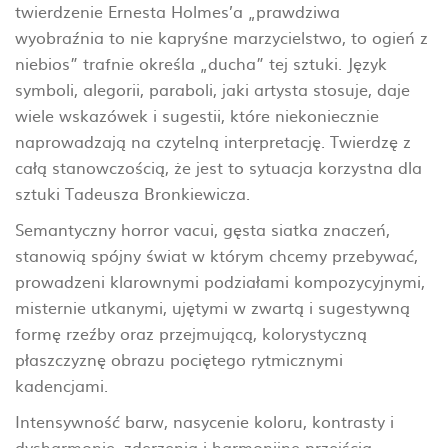
twierdzenie Ernesta Holmes’a „prawdziwa
wyobraźnia to nie kapryśne marzycielstwo, to ogień z
niebios” trafnie określa „ducha” tej sztuki. Język
symboli, alegorii, paraboli, jaki artysta stosuje, daje
wiele wskazówek i sugestii, które niekoniecznie
naprowadzają na czytelną interpretację. Twierdzę z
całą stanowczością, że jest to sytuacja korzystna dla
sztuki Tadeusza Bronkiewicza.
Semantyczny horror vacui, gęsta siatka znaczeń,
stanowią spójny świat w którym chcemy przebywać,
prowadzeni klarownymi podziałami kompozycyjnymi,
misternie utkanymi, ujętymi w zwartą i sugestywną
formę rzeźby oraz przejmującą, kolorystyczną
płaszczyznę obrazu pociętego rytmicznymi
kadencjami.
Intensywność barw, nasycenie koloru, kontrasty i
dysharmonie, zderzenia i harmonijne przejścia,