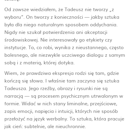
Od zawsze wiedziałem, że Tadeusz nie tworzy „z
wyboru”. On tworzy z konieczności — jakby sztuka
była dla niego naturalnym sposobem oddychania.
Nigdy nie szukał potwierdzenia ani akceptacji
środowiskowej. Nie interesowały go etykiety czy
instytucje. To, co robi, wynika z nieustannego, często
bolesnego, ale niezwykle uczciwego dialogu z samym
sobą i z materią, której dotyka.
Wiem, że prawdziwa ekspresja rodzi się tam, gdzie
kończą się słowa. I właśnie tam zaczyna się sztuka
Tadeusza. Jego rzeźby, obrazy i rysunki nie są
narracją — są procesem psychicznym utrwalonym w
formie. Widać w nich stany liminalne, przejściowe,
zapis emocji, napięcia i intuicji, których nie sposób
przełożyć na język werbalny. To sztuka, która pracuje
jak cień: subtelnie, ale nieuchronnie.