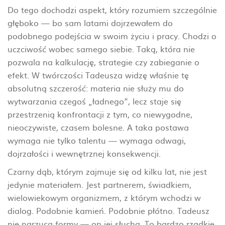
Do tego dochodzi aspekt, który rozumiem szczególnie
głęboko — bo sam latami dojrzewałem do
podobnego podejścia w swoim życiu i pracy. Chodzi o
uczciwość wobec samego siebie. Taką, która nie
pozwala na kalkulację, strategie czy zabieganie o
efekt. W twórczości Tadeusza widzę właśnie tę
absolutną szczerość: materia nie służy mu do
wytwarzania czegoś „ładnego”, lecz staje się
przestrzenią konfrontacji z tym, co niewygodne,
nieoczywiste, czasem bolesne. A taka postawa
wymaga nie tylko talentu — wymaga odwagi,
dojrzałości i wewnętrznej konsekwencji.
Czarny dąb, którym zajmuje się od kilku lat, nie jest
jedynie materiałem. Jest partnerem, świadkiem,
wielowiekowym organizmem, z którym wchodzi w
dialog. Podobnie kamień. Podobnie płótno. Tadeusz
nie narzuca formy — on jej słucha. To bardzo rzadkie.