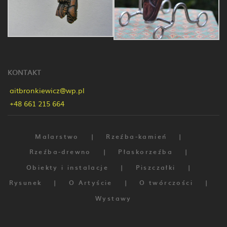
KONTAKT
aitbronkiewicz@wp.pl
+48 661 215 664
Malarstwo
Rzeźba-kamień
Rzeźba-drewno
Płaskorzeźba
Obiekty i instalacje
Piszczałki
Rysunek
O Artyście
O twórczości
Wystawy