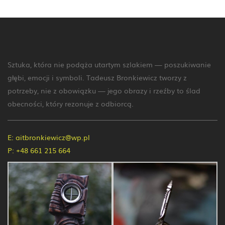
Sztuka, która nie podąża utartym szlakiem — poszukiwanie
głębi, emocji i symboli. Tadeusz Bronkiewicz tworzy z
potrzeby, nie z obowiązku — jego obrazy i rzeźby to ślad
obecności, który rezonuje z odbiorcą.
E:
aitbronkiewicz@wp.pl
P:
+48 661 215 664