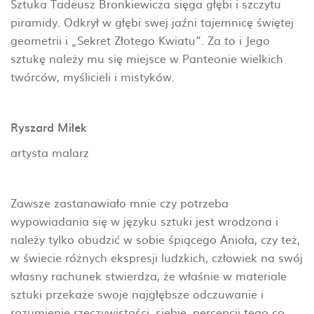
Sztuka Tadeusz Bronkiewicza sięga głębi i szczytu
piramidy. Odkrył w głębi swej jaźni tajemnicę świętej
geometrii i „Sekret Złotego Kwiatu”. Za to i Jego
sztukę należy mu się miejsce w Panteonie wielkich
twórców, myślicieli i mistyków.
Ryszard Miłek
artysta malarz
Zawsze zastanawiało mnie czy potrzeba
wypowiadania się w języku sztuki jest wrodzona i
należy tylko obudzić w sobie śpiącego Anioła, czy też,
w świecie różnych ekspresji ludzkich, człowiek na swój
własny rachunek stwierdza, że właśnie w materiale
sztuki przekaże swoje najgłębsze odczuwanie i
rozumienie rzeczywistości, siebie, percepcji tego co