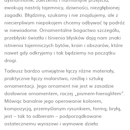
ewokują nastrój tajemnicy, dziwności, niezgłębionej
zagadki. Błądzimy, szukamy i nie znajdujemy, ale z
niecierpliwym niepokojem chcemy odbywać tę podróż
w niewiadome. Ornamentalne bogactwo szczegółu,
przebłyski światła i lśnienia błysków dają nam znaki
istnienia tajemniczych bytów, krain i obszarów, które
nawet gdy odkryjemy i tak będziemy na początku
drogi.
Tadeusz bardzo umiejętnie łączy różne materiały,
praktycznie łączy malarstwo, rzeźbę i sztukę
ornamentacji. Jego ornament nie jest w zasadzie
dosłownie ornamentem, raczej „pismem-hieroglifem”.
Mówiąc banalnie jego operowanie kolorem,
kompozycją, przemyślanym rysunkiem, formą, bryłą,
jest – tak to odbieram – podporządkowane
ostatecznemu wyrazowi i wymowie dzieła.