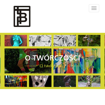
O TWÓRCZOŚCI
O twórczości